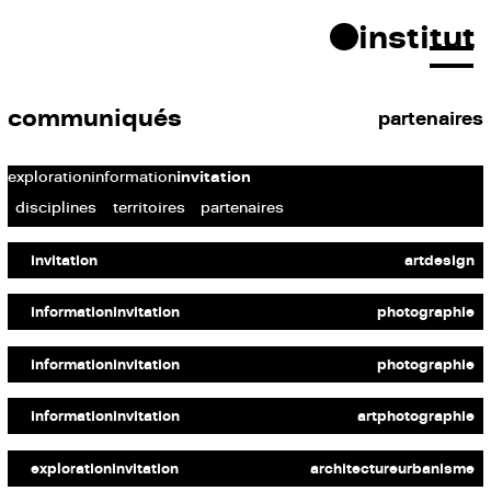
Skip
institut
to
content
communiqués
partenaires
exploration
information
invitation
disciplines
territoires
partenaires
MALTE MARTIN
Sculpter l’espace, faire lieu
invitation
art
design
FISHEYE
Didier Lefèvre — Les images qui content
FISHEYE
information
invitation
photographie
感 (Gǎn) Hui Choi, Li Hui, Nyo Jinyong Lian et AFP
Collection
information
invitation
photographie
TVK
FISHEYE
Paris
Au cœur de la Manufacture de Baccarat
Paris Porte Pouchet : la création d’un grand
information
invitation
art
photographie
espace public reliant Paris, Saint-Ouen et
Clichy
FONDS DE DOTATION TVK – LA TERRE EST UNE ARCHITECTURE
Paris
exploration
invitation
architecture
urbanisme
Consulat de la Terre : 3ème rendez-vous dédié à