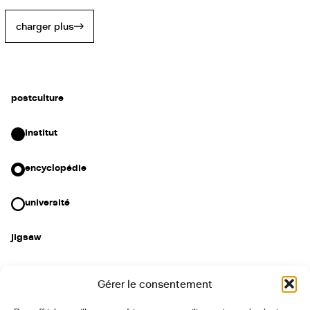
charger plus
postculture
institut
encyclopédie
université
jigsaw
+33 (0)7 88 15 08 29
Gérer le consentement
institut@postculture.org