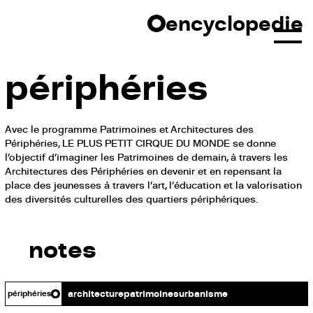
Skip
encyclopedie
to
content
périphéries
Avec le programme Patrimoines et Architectures des
Périphéries, LE PLUS PETIT CIRQUE DU MONDE se donne
l’objectif d’imaginer les Patrimoines de demain, à travers les
Architectures des Périphéries en devenir et en repensant la
place des jeunesses à travers l’art, l’éducation et la valorisation
des diversités culturelles des quartiers périphériques.
LE PLUS PETIT CIRQUE DU MONDE
L’expérimentation, le soin, le travail de
notes
mémoire et l’implication des
habitant·es dans les processus de
transformation des Périphéries
architecture
patrimoines
urbanisme
périphéries
LE PLUS PETIT CIRQUE DU MONDE
Les corps dans les architectures