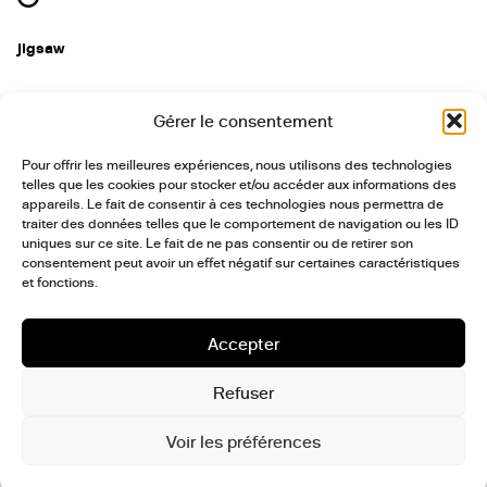
jigsaw
+33 (0)7 88 15 08 29
Gérer le consentement
institut@postculture.org
Pour offrir les meilleures expériences, nous utilisons des technologies
telles que les cookies pour stocker et/ou accéder aux informations des
linkedin
instagram
threads
facebook
appareils. Le fait de consentir à ces technologies nous permettra de
traiter des données telles que le comportement de navigation ou les ID
communiqués
uniques sur ce site. Le fait de ne pas consentir ou de retirer son
consentement peut avoir un effet négatif sur certaines caractéristiques
et fonctions.
Accepter
S'ABONNER
Refuser
politique de confidentialité
mentions Légales
Voir les préférences