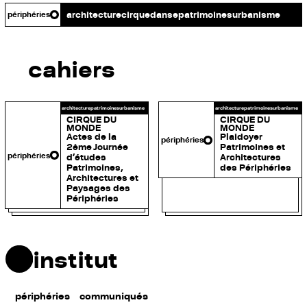
architecture
cirque
danse
patrimoines
urbanisme
périphéries
cahiers
LE PLUS PETIT
LE PLUS PETIT
architecture
patrimoines
urbanisme
architecture
patrimoines
urbanisme
CIRQUE DU
CIRQUE DU
MONDE
MONDE
Actes de la
Plaidoyer
périphéries
2ème Journée
Patrimoines et
périphéries
d’études
Architectures
Patrimoines,
des Périphéries
Architectures et
Paysages des
Périphéries
institut
périphéries
communiqués
LE PLUS PETIT CIRQUE DU MONDE