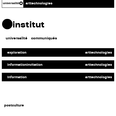
art
technologies
universalité
institut
universalité
communiqués
VISUAL SYSTEM
Vers un nouvel art universel
exploration
art
technologies
VISUAL SYSTEM
L’universel en choeur
information
invitation
art
technologies
VISUAL SYSTEM
De l’infiniment petit à l’infiniment grand
information
art
technologies
postculture