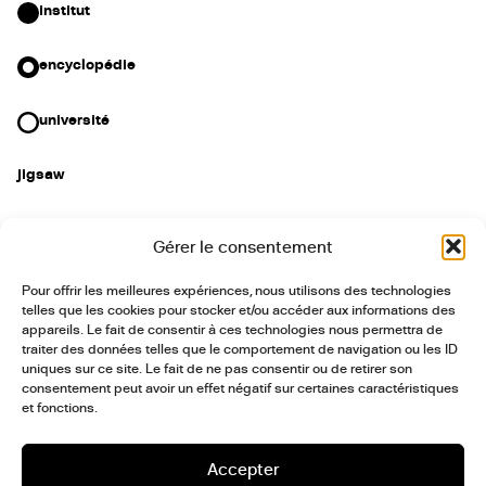
institut
encyclopédie
université
jigsaw
+33 (0)7 88 15 08 29
Gérer le consentement
institut@postculture.org
Pour offrir les meilleures expériences, nous utilisons des technologies
telles que les cookies pour stocker et/ou accéder aux informations des
linkedin
instagram
threads
facebook
appareils. Le fait de consentir à ces technologies nous permettra de
traiter des données telles que le comportement de navigation ou les ID
communiqués
uniques sur ce site. Le fait de ne pas consentir ou de retirer son
consentement peut avoir un effet négatif sur certaines caractéristiques
et fonctions.
Accepter