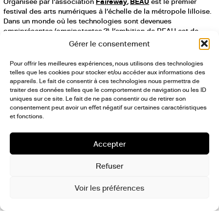
Organisée par l’association
Faireway
,
BEAU
est le premier
festival des arts numériques à l’échelle de la métropole lilloise.
Dans un monde où les technologies sont devenues
omniprésentes (omnipotentes ?), l’ambition de BEAU est de
présenter les technologies numériques dans ce qu’elles ont de
Gérer le consentement
beau à offrir, une fois mises entre les mains d’artistes et de
promouvoir leur capacité à nous émouvoir et être porteuses de
Pour offrir les meilleures expériences, nous utilisons des technologies
sens dans nos sociétés modernes. Au travers d’une
telles que les cookies pour stocker et/ou accéder aux informations des
programmation artistique portée collectivement –
appareils. Le fait de consentir à ces technologies nous permettra de
performances, ateliers, conférences – le Festival BEAU crée
traiter des données telles que le comportement de navigation ou les ID
uniques sur ce site. Le fait de ne pas consentir ou de retirer son
chaque année une partition – en 2 temps, en 2 équinoxes
consentement peut avoir un effet négatif sur certaines caractéristiques
numériques – écrite en commun avec des artistes complices et
et fonctions.
les partenaires de la création et de la culture du territoire : Le
Fresnoy, Les Rencontres Audiovisuelles, Le Flow, maison Folie
Moulins, Espace le carré, Musée d’histoire naturelle de Lille,
Accepter
TechShop et Le Manège – Maubeuge.
Refuser
Site Internet
,
Facebook
,
Instagram
Voir les préférences
postculture