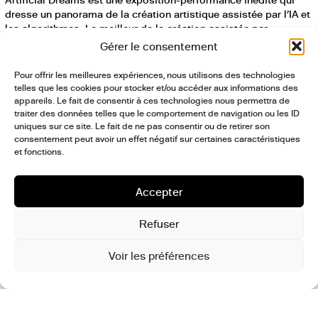
dresse un panorama de la création artistique assistée par l’IA et
les algorithmes. Le meilleur de la création assistée par
l’intelligence artificielle dans une plongée grand format au
Gérer le consentement
coeur d’un monde poétique et spectaculaire !
Pour offrir les meilleures expériences, nous utilisons des technologies
Sur le parcours de l’exposition, les visiteurs sont invités à
telles que les cookies pour stocker et/ou accéder aux informations des
appareils. Le fait de consentir à ces technologies nous permettra de
découvrir des oeuvres fabuleuses, parfois inquiétantes, fruits de
traiter des données telles que le comportement de navigation ou les ID
collaborations entre les artistes et les supercalculateurs. Une
uniques sur ce site. Le fait de ne pas consentir ou de retirer son
plongée immersive dans le monde onirique des machines qui
consentement peut avoir un effet négatif sur certaines caractéristiques
interroge le spectateur sur la fulgurante expansion de
et fonctions.
l’intelligence artificielle.
Avec :
Accepter
– la participation de 12 artistes internationaux parmi les plus
créatifs du moment (États-Unis, Canada, France, Japon..)
Refuser
– une projection immersive spectaculaire dans la grande salle
de créations artistiques crées grâce à l’IA
Voir les préférences
– un parcours d’installations dans les étages du Grand Palais
Immersif
– une série d’évènements “lives” et de conférences (table-
rondes, performances..)