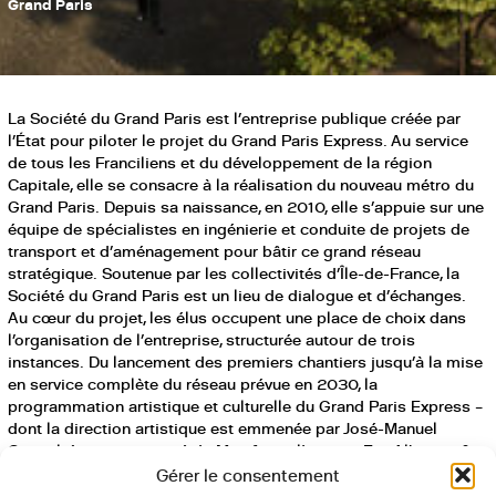
Grand Paris
La Société du Grand Paris est l’entreprise publique créée par
l’État pour piloter le projet du Grand Paris Express. Au service
de tous les Franciliens et du développement de la région
Capitale, elle se consacre à la réalisation du nouveau métro du
Grand Paris. Depuis sa naissance, en 2010, elle s’appuie sur une
équipe de spécialistes en ingénierie et conduite de projets de
transport et d’aménagement pour bâtir ce grand réseau
stratégique. Soutenue par les collectivités d’Île-de-France, la
Société du Grand Paris est un lieu de dialogue et d’échanges.
Au cœur du projet, les élus occupent une place de choix dans
l’organisation de l’entreprise, structurée autour de trois
instances. Du lancement des premiers chantiers jusqu’à la mise
en service complète du réseau prévue en 2030, la
programmation artistique et culturelle du Grand Paris Express –
dont la direction artistique est emmenée par José-Manuel
Gonçalvès accompagné de Manifesto, l’agence Eva Albarran &
Co et du CENTQUATRE-PARIS – accompagne la construction
Gérer le consentement
du métro en associant les territoires et les habitants, offre un