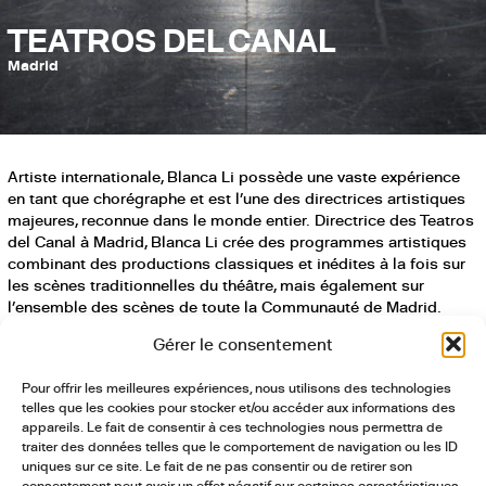
TEATROS DEL CANAL
Madrid
Artiste internationale, Blanca Li possède une vaste expérience
en tant que chorégraphe et est l’une des directrices artistiques
majeures, reconnue dans le monde entier. Directrice des Teatros
del Canal à Madrid, Blanca Li crée des programmes artistiques
combinant des productions classiques et inédites à la fois sur
les scènes traditionnelles du théâtre, mais également sur
l’ensemble des scènes de toute la Communauté de Madrid.
Gérer le consentement
« Faire des Teatros del Canal une référence pour les arts du
spectacle en Espagne et en Europe. Non seulement les artistes
Pour offrir les meilleures expériences, nous utilisons des technologies
nationaux et internationaux viennent, mais aussi les spectateurs
telles que les cookies pour stocker et/ou accéder aux informations des
internatioaux. Un lieu d’expositions et de créations
appareils. Le fait de consentir à ces technologies nous permettra de
multidisciplinaires, un lieu de rencontres entre les artistes et les
traiter des données telles que le comportement de navigation ou les ID
publics. Un espace d’échange, tolérant et réfléchi, une scène
uniques sur ce site. Le fait de ne pas consentir ou de retirer son
vivante du XXIe siècle. » Blanca Li, directrice des Teatros del
consentement peut avoir un effet négatif sur certaines caractéristiques