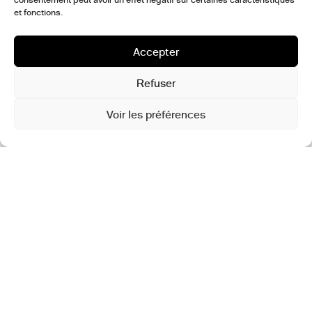
Canal
et fonctions.
Canal Connect est la 1ère édition d’un festival unique – ouvert
Accepter
aux publics ! – présenté à Madrid, aux Teatros del Canal et au
Centre Chorégraphique Canal, du 5 au 14 mars.
Refuser
Canal Connect rassemble une sélection inédite d’artistes
internationaux travaillant dans l’univers de la culture numérique.
Canal Connect surprend avec des spectacles, des performances
Voir les préférences
et une exposition Máquina Loca composée de 21 installations
artistiques et technologiques – déployée dans les espaces
communs du complexe théâtral Teatros del Canal ; ainsi que
des tables rondes et ateliers pour toute la famille.
Site Internet
postculture
institut