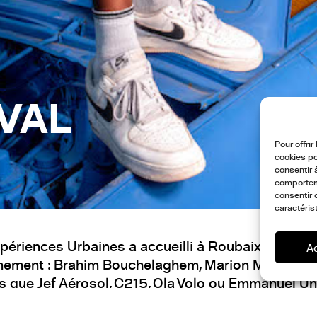
VAL
Pour offri
cookies po
consentir 
comporteme
consentir 
caractéris
périences Urbaines a accueilli à Roubaix plusieu
A
ayonnement : Brahim Bouchelaghem, Marion Motin, J
els que Jef Aérosol, C215, Ola Volo ou Emmanuel U
nes Roubaix, avec le soutien de la ville de Roubai