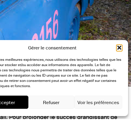
Gérer le consentement
r les meilleures expériences, nous utilisons des technologies telles que les
ur stocker et/ou accéder aux informations des appareils. Le fait de
à ces technologies nous permettra de traiter des données telles que le
nt de navigation ou les ID uniques sur ce site. Le fait de ne pas
ou de retirer son consentement peut avoir un effet négatif sur certaines
tiques et fonctions.
rs grands noms des cultures urbaines qui ont
ccepter
Refuser
Voir les préférences
onOne, 13Blocks… Auxquels s’ajoutent des
naji. Pour prolonger le succès grandissant de
x, présente URBX Festival à Roubaix et en