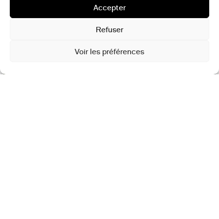
Accepter
Refuser
Voir les préférences
Vive les Groues par Yes We Camp, Nanterre © Olivier Leclercq
jeudi 26 février 2026 : 9:00 à 17:00
Classe de maître
avec Nicolas Détrie – Cofondateur et
directeur de Yes We Camp
– 9:00-12:00 : conférence
– 14:00-17:00 : Atelier de production d’un fanzine dédié
+ Lieu : Louvre-Lens Vallée