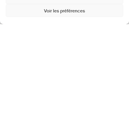
Voir les préférences
TVK – Exposition Surédifier, Fontenay-sous-Bois, 2026 © Myr Muratet –
Guillaume Mithieux – Julien Hourcade