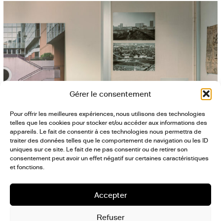
Gérer le consentement
Pour offrir les meilleures expériences, nous utilisons des technologies
telles que les cookies pour stocker et/ou accéder aux informations des
appareils. Le fait de consentir à ces technologies nous permettra de
traiter des données telles que le comportement de navigation ou les ID
TVK – Exposition Surédifier, Fontenay-sous-Bois, 2026 © Myr Muratet –
uniques sur ce site. Le fait de ne pas consentir ou de retirer son
Guillaume Mithieux – Julien Hourcade
consentement peut avoir un effet négatif sur certaines caractéristiques
et fonctions.
Accepter
Refuser