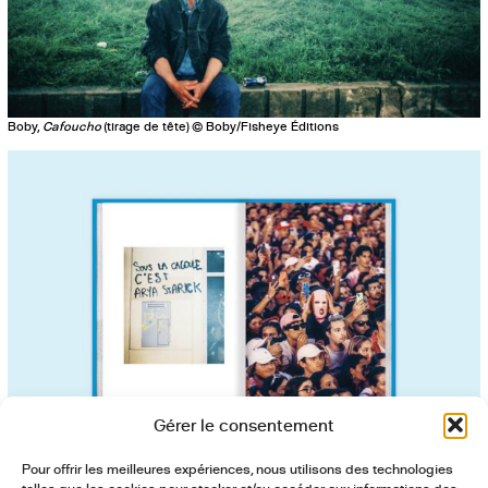
Boby,
Cafoucho
(tirage de tête) © Boby/Fisheye Éditions
Gérer le consentement
Boby,
Cafoucho
(tirage de tête) © Boby/Fisheye Éditions
Pour offrir les meilleures expériences, nous utilisons des technologies