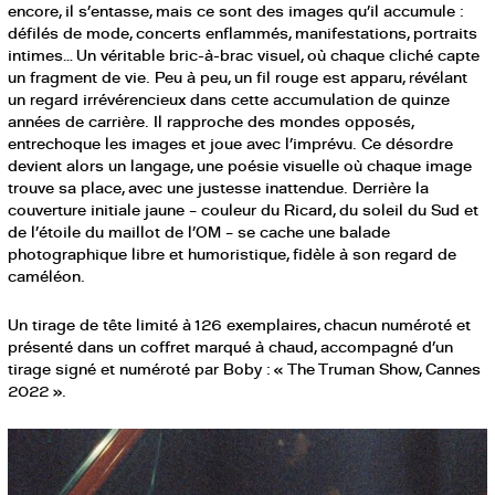
encore, il s’entasse, mais ce sont des images qu’il accumule :
défilés de mode, concerts enflammés, manifestations, portraits
intimes… Un véritable bric-à-brac visuel, où chaque cliché capte
un fragment de vie. Peu à peu, un fil rouge est apparu, révélant
un regard irrévérencieux dans cette accumulation de quinze
années de carrière. Il rapproche des mondes opposés,
entrechoque les images et joue avec l’imprévu. Ce désordre
devient alors un langage, une poésie visuelle où chaque image
trouve sa place, avec une justesse inattendue. Derrière la
couverture initiale jaune – couleur du Ricard, du soleil du Sud et
de l’étoile du maillot de l’OM – se cache une balade
photographique libre et humoristique, fidèle à son regard de
caméléon.
Un tirage de tête limité à 126 exemplaires, chacun numéroté et
présenté dans un coffret marqué à chaud, accompagné d’un
tirage signé et numéroté par Boby : « The Truman Show, Cannes
2022 ».