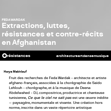
FEDA WARDAK
Extractions, luttes,
résistances et contre-récits
en Afghanistan
résistances
architecture
art
danse
musique
FEDA WARDAK
Extractions, luttes, résistances et contre-récits en Afghanistan
Horya Makhlouf
Fruit des recherches de Feda Wardak – architecte et artiste
afghano-français, associées à la chorégraphie de Saïdo
Lehlouh – chorégraphe, et à la musique de Deena
Abdelwahed – DJ, compositrice, productrice et chanteuse
tunisienne,
Ce que le ciel ne sait pas
est une œuvre inédite
— paysagère, monumentale et vivante. Une création hors
norme, inscrite dans un vaste répertoire artistique