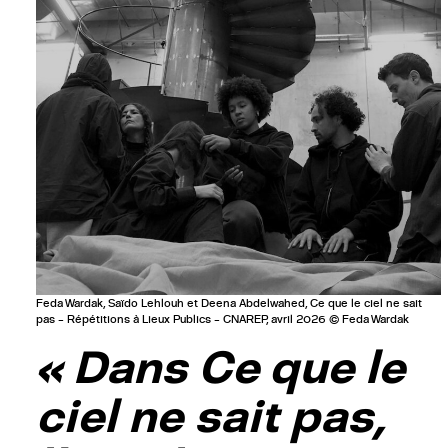
Feda Wardak, Saïdo Lehlouh et Deena Abdelwahed, Ce que le ciel ne sait
pas – Répétitions à Lieux Publics – CNAREP, avril 2026 © Feda Wardak
« Dans Ce que le
ciel ne sait pas,