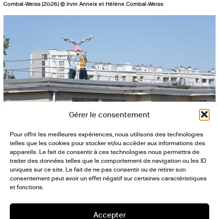
Combal-Weiss (2026) © Irvin Anneix et Hélène Combal-Weiss
Gérer le consentement
Pour offrir les meilleures expériences, nous utilisons des technologies
Le Plus Petit Cirque du Monde – Prendre Place d’Irvin Anneix et d’Hélène
telles que les cookies pour stocker et/ou accéder aux informations des
Combal-Weiss (2026) © Irvin Anneix et Hélène Combal-Weiss
appareils. Le fait de consentir à ces technologies nous permettra de
SaveTheDate!
traiter des données telles que le comportement de navigation ou les ID
uniques sur ce site. Le fait de ne pas consentir ou de retirer son
3ème Journée
consentement peut avoir un effet négatif sur certaines caractéristiques
et fonctions.
d’études
Patrimoines,
Architectures et Paysages
Accepter