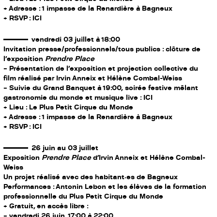
+ Adresse : 1 impasse de la Renardière à Bagneux
+ RSVP :
ICI
vendredi 03 juillet à 18:00
Invitation presse/professionnels/tous publics : clôture de
l’exposition
Prendre Place
– Présentation de l’exposition et projection collective du
film réalisé par Irvin Anneix et Hélène Combal-Weiss
– Suivie du Grand Banquet à 19:00, soirée festive mêlant
gastronomie du monde et musique live :
ICI
+ Lieu : Le Plus Petit Cirque du Monde
+ Adresse : 1 impasse de la Renardière à Bagneux
+ RSVP :
ICI
26 juin au 03 juillet
Exposition
Prendre Place
d’Irvin Anneix et Hélène Combal-
Weiss
Un projet réalisé avec des habitant·es de Bagneux
Performances : Antonin Lebon et les élèves de la formation
professionnelle du Plus Petit Cirque du Monde
+ Gratuit, en accès libre :
– vendredi 26 juin, 17:00 à 22:00