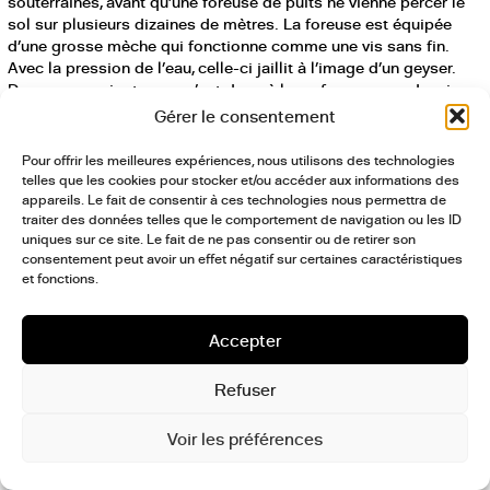
souterraines, avant qu’une foreuse de puits ne vienne percer le
sol sur plusieurs dizaines de mètres. La foreuse est équipée
d’une grosse mèche qui fonctionne comme une vis sans fin.
Avec la pression de l’eau, celle-ci jaillit à l’image d’un geyser.
Dans un premier temps, c’est donc à la surface que se dessine
le tracé souterrain du karez. En parallèle, ce même outil, dans
Gérer le consentement
une version gigantesque, a été utilisé par les multinationales
afin de sonder les montagnes afghanes et leurs sous-sols pour
Pour offrir les meilleures expériences, nous utilisons des technologies
l’exploitation des ressources naturelles (minerais, gaz, pétrole,
telles que les cookies pour stocker et/ou accéder aux informations des
terres agricoles…). Il y a d’une part les ingérences politiques et
appareils. Le fait de consentir à ces technologies nous permettra de
militaires, et d’autre part la manière dont leurs conséquences
traiter des données telles que le comportement de navigation ou les ID
uniques sur ce site. Le fait de ne pas consentir ou de retirer son
agissent et alimentent les marchés internationaux. Le même
consentement peut avoir un effet négatif sur certaines caractéristiques
outil, la vis sans fin, raconte deux récits qui se confrontent.
et fonctions.
D’une part, la manière dont les conflits en Afghanistan ont
participé à puiser les sols, à épuiser les corps et à transformer
et faire disparaître des identités culturelles afghanes. D’autre
Accepter
part, la manière dont la résistance afghane agit pour faire
revenir l’eau et préserver des savoir-faire millénaires. Au récit
Refuser
dominant, construit depuis le ciel, les artisans afghans
répondent par un récit souterrain, venu des sous-sols.
Voir les préférences