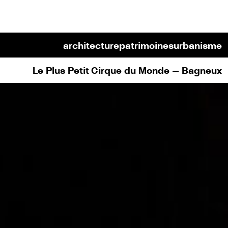
architecture
patrimoines
urbanisme
Le Plus Petit Cirque du Monde — Bagneux